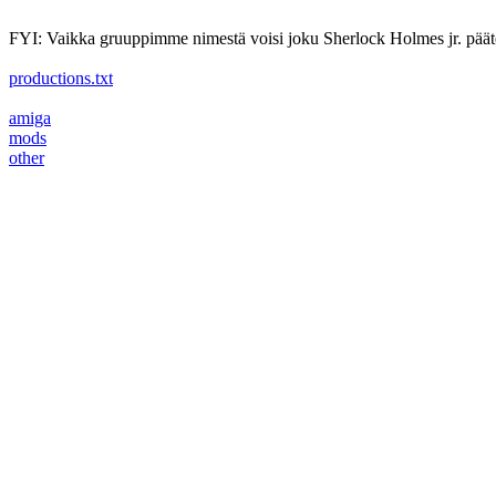
FYI: Vaikka gruuppimme nimestä voisi joku Sherlock Holmes jr. päätel
productions.txt
amiga
mods
other